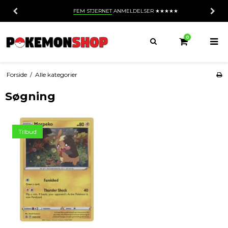
FEM STJERNET
ANMELDELSER ★★★★★
0
Forside
/
Alle kategorier
Søgning
Tilbud