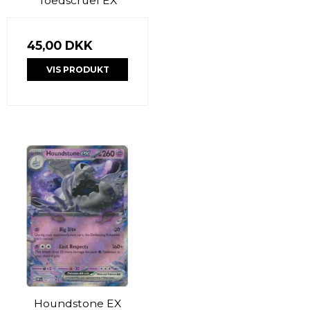
Toedscruel EX
45,00 DKK
VIS PRODUKT
Houndstone EX