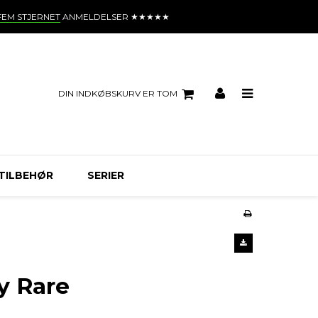
FEM STJERNET
ANMELDELSER ★★★★★
DIN INDKØBSKURV ER TOM
TILBEHØR
SERIER
y Rare