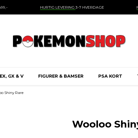
99,-
HURTIG LEVERING
3-7 HVERDAGE
EX, GX & V
FIGURER & BAMSER
PSA KORT
oo Shiny Rare
Wooloo Shin