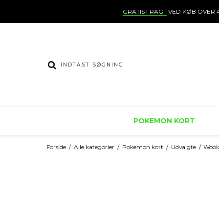
GRATIS FRAGT
VED KØB OVER 4
POKEMON KORT
Forside
/
Alle kategorier
/
Pokemon kort
/
Udvalgte
/
Wool