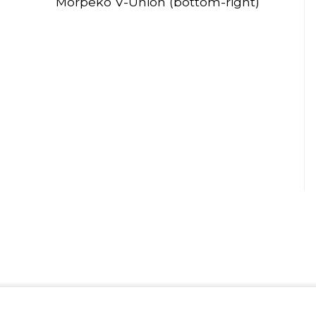
Morpeko V-Union (bottom-right)