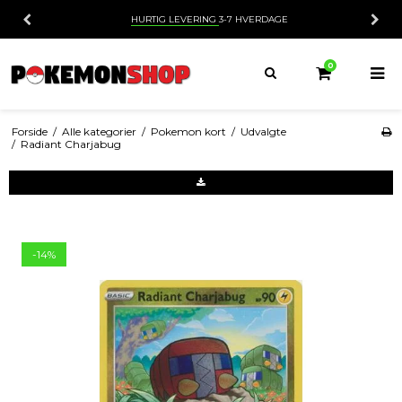
HURTIG LEVERING
3-7 HVERDAGE
0
Forside
/
Alle kategorier
/
Pokemon kort
/
Udvalgte
/
Radiant Charjabug
-14%