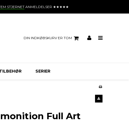
FEM STJERNET
ANMELDELSER ★★★★★
DIN INDKØBSKURV ER TOM
TILBEHØR
SERIER
emonition Full Art