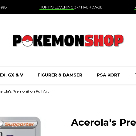
99,-
HURTIG LEVERING
3-7 HVERDAGE
EX, GX & V
FIGURER & BAMSER
PSA KORT
erola's Premonition Full Art
Acerola's Pr