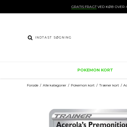
GRATIS FRAGT
VED KØB OVER 4
POKEMON KORT
Forside
/
Alle kategorier
/
Pokemon kort
/
Træner kort
/
Ac