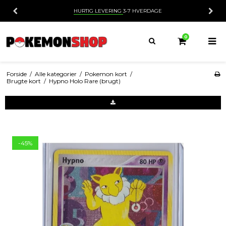
HURTIG LEVERING
3-7 HVERDAGE
0
Forside
/
Alle kategorier
/
Pokemon kort
/
Brugte kort
/
Hypno Holo Rare (brugt)
-45%