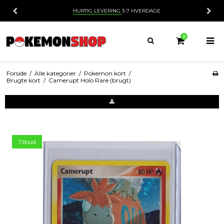
HURTIG LEVERING
3-7 HVERDAGE
0
Forside
/
Alle kategorier
/
Pokemon kort
/
Brugte kort
/
Camerupt Holo Rare (brugt)
Tilbud