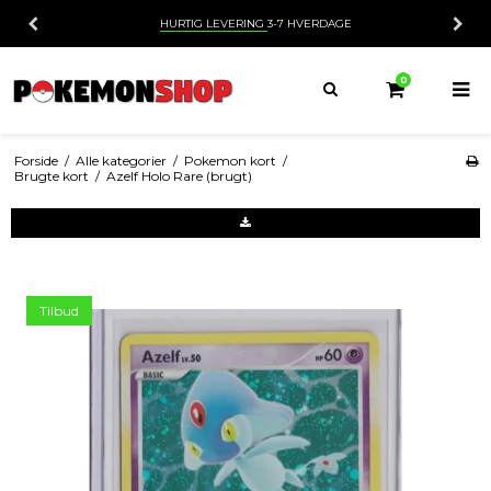
HURTIG LEVERING
3-7 HVERDAGE
0
Forside
/
Alle kategorier
/
Pokemon kort
/
Brugte kort
/
Azelf Holo Rare (brugt)
Tilbud