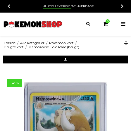
HURTIG LEVERING
3-7 HVERDAGE
0
Forside
/
Alle kategorier
/
Pokemon kort
/
Brugte kort
/
Mamoswine Holo Rare (brugt)
-45%