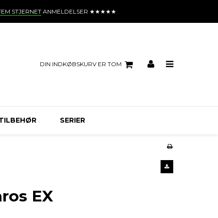
FEM STJERNET
ANMELDELSER ★★★★★
DIN INDKØBSKURV ER TOM
TILBEHØR
SERIER
ros EX