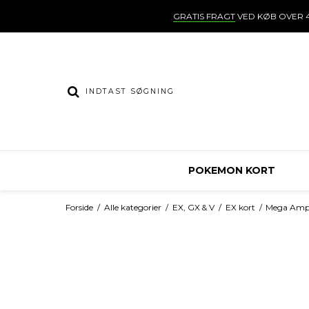
GRATIS FRAGT
VED KØB OVER 4
POKEMON KORT
Forside
/
Alle kategorier
/
EX, GX & V
/
EX kort
/
Mega Amp