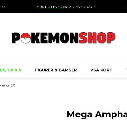
99,-
HURTIG LEVERING
3-7 HVERDAGE
EX, GX & V
FIGURER & BAMSER
PSA KORT
haros EX
Mega Ampha